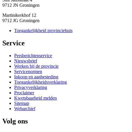
9712 JN Groningen
Martinikerkhof 12
9712 JG Groningen
Toegankelijkheid provinciehuis
Service 
Persberichtenservice
Nieuwsbrief
Werken bij de provincie
Servicenormen
Inkoop en aanbesteding
Toegankelijkheidsverklaring
Privacyverklaring
Proclaimer
Kwetsbaarheid melden
Sitemap
Webarchief
Volg ons