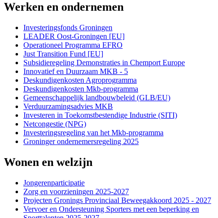
Werken en ondernemen
Investeringsfonds Groningen 
LEADER Oost-Groningen [EU] 
Operationeel Programma EFRO 
Just Transition Fund [EU] 
Subsidieregeling Demonstraties in Chemport Europe 
Innovatief en Duurzaam MKB - 5 
Deskundigenkosten Agroprogramma 
Deskundigenkosten Mkb-programma 
Gemeenschappelijk landbouwbeleid (GLB/EU) 
Verduurzamingsadvies MKB 
Investeren in Toekomstbestendige Industrie (SITI) 
Netcongestie (NPG) 
Investeringsregeling van het Mkb-programma 
Groninger ondernemersregeling 2025 
Wonen en welzijn
Jongerenparticipatie 
Zorg en voorzieningen 2025-2027 
Projecten Gronings Provinciaal Beweegakkoord 2025 - 2027 
Vervoer en Ondersteuning Sporters met een beperking en 
Sporttalenten 2025-2027