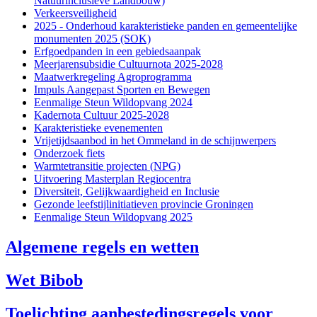
Natuurinclusieve Landbouw)
Verkeersveiligheid 
2025 - Onderhoud karakteristieke panden en gemeentelijke 
monumenten 2025 (SOK)
Erfgoedpanden in een gebiedsaanpak 
Meerjarensubsidie Cultuurnota 2025-2028 
Maatwerkregeling Agroprogramma 
Impuls Aangepast Sporten en Bewegen 
Eenmalige Steun Wildopvang 2024 
Kadernota Cultuur 2025-2028 
Karakteristieke evenementen 
Vrijetijdsaanbod in het Ommeland in de schijnwerpers 
Onderzoek fiets 
Warmtetransitie projecten (NPG) 
Uitvoering Masterplan Regiocentra 
Diversiteit, Gelijkwaardigheid en Inclusie 
Gezonde leefstijlinitiatieven provincie Groningen 
Eenmalige Steun Wildopvang 2025 
Algemene regels en wetten
Wet Bibob
Toelichting aanbestedingsregels voor