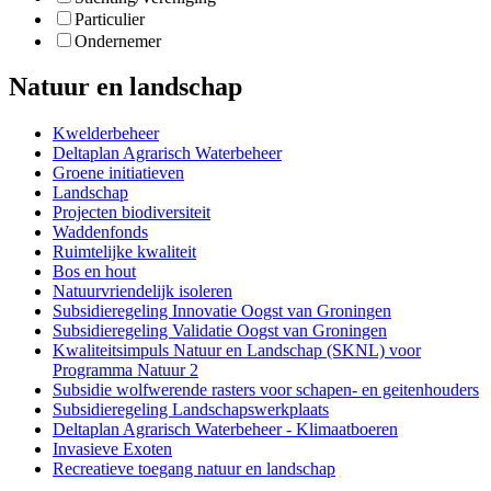
Particulier
Ondernemer
Natuur en landschap
Kwelderbeheer 
Deltaplan Agrarisch Waterbeheer 
Groene initiatieven 
Landschap 
Projecten biodiversiteit 
Waddenfonds 
Ruimtelijke kwaliteit 
Bos en hout 
Natuurvriendelijk isoleren 
Subsidieregeling Innovatie Oogst van Groningen 
Subsidieregeling Validatie Oogst van Groningen 
Kwaliteitsimpuls Natuur en Landschap (SKNL) voor 
Programma Natuur 2
Subsidie wolfwerende rasters voor schapen- en geitenhouders 
Subsidieregeling Landschapswerkplaats 
Deltaplan Agrarisch Waterbeheer - Klimaatboeren 
Invasieve Exoten 
Recreatieve toegang natuur en landschap 