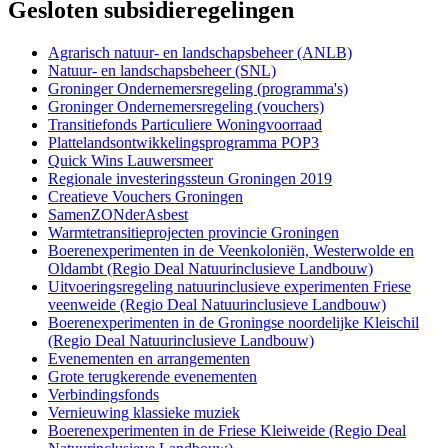
Gesloten subsidieregelingen
Agrarisch natuur- en landschapsbeheer (ANLB) 
Natuur- en landschapsbeheer (SNL) 
Groninger Ondernemersregeling (programma's) 
Groninger Ondernemersregeling (vouchers) 
Transitiefonds Particuliere Woningvoorraad 
Plattelandsontwikkelingsprogramma POP3 
Quick Wins Lauwersmeer 
Regionale investeringssteun Groningen 2019 
Creatieve Vouchers Groningen 
SamenZONderAsbest 
Warmtetransitieprojecten provincie Groningen 
Boerenexperimenten in de Veenkoloniën, Westerwolde en 
Oldambt (Regio Deal Natuurinclusieve Landbouw)
Uitvoeringsregeling natuurinclusieve experimenten Friese 
veenweide (Regio Deal Natuurinclusieve Landbouw)
Boerenexperimenten in de Groningse noordelijke Kleischil 
(Regio Deal Natuurinclusieve Landbouw)
Evenementen en arrangementen 
Grote terugkerende evenementen 
Verbindingsfonds 
Vernieuwing klassieke muziek 
Boerenexperimenten in de Friese Kleiweide (Regio Deal 