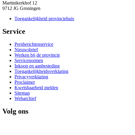
Martinikerkhof 12
9712 JG Groningen
Toegankelijkheid provinciehuis
Service 
Persberichtenservice
Nieuwsbrief
Werken bij de provincie
Servicenormen
Inkoop en aanbesteding
Toegankelijkheidsverklaring
Privacyverklaring
Proclaimer
Kwetsbaarheid melden
Sitemap
Webarchief
Volg ons