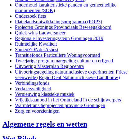
Onderhoud karakteristieke panden en gemeentelijke
monumenten (SOK)
Onderzoek fiets
Plattelandsontwikkelingsprogramma (POP3)
Projecten Gronings Provinciaals Beweegakkoord
Quick wins Lauwersmeer
Regionale Investeringssteun Groningen 2019
Ruimtelijke Kwaliteit
SamenZONderAsbest
Transitiefonds Particuliere Woningvoorraad
Tweejarige programmaregeling cultuur en erfgoed
Uitvoering Masterplan Regiocentra
Uitvoeringsregeling natuurinclusieve experimenten Friese
veenweide (Regio Deal Natuurinclusieve Landbouw)
Verbindingsfonds
Verkeersveiligheid
Vernieuwing klassieke muziek
Vrijetijdsaanbod in het Ommeland in de schijnwerpers
Warmtetransitieprojecten provincie Groningen
Zorg en voorzieningen
Algemene regels en wetten
Wet Bibob