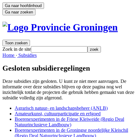
Ga naar hoofdinhoud
Ga naar zoeken
Toon zoeken
Zoek in de site
zoek
Home 
·
Subsidies 
Gesloten subsidieregelingen
Deze subsidies zijn gesloten. U kunt ze niet meer aanvragen. De
informatie over deze subsidies blijven op deze pagina nog wel
inzichtelijk totdat de projecten die gebruik hebben gemaakt van deze
subsidie volledig zijn afgerond.
Agrarisch natuur- en landschapsbeheer (ANLB)
Amateurkunst, cultuurparticipatie en erfgoed
Boerenexperimenten in de Friese Kleiweide (Regio Deal
Natuurinclusieve Landbouw)
Boerenexperimenten in de Groningse noordelijke Kleischil
(Regio Deal Natuurinclusieve Landbouw)