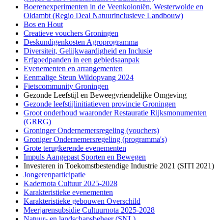
Boerenexperimenten in de Veenkoloniën, Westerwolde en
Oldambt (Regio Deal Natuurinclusieve Landbouw)
Bos en Hout
Creatieve vouchers Groningen
Deskundigenkosten Agroprogramma
Diversiteit, Gelijkwaardigheid en Inclusie
Erfgoedpanden in een gebiedsaanpak
Evenementen en arrangementen
Eenmalige Steun Wildopvang 2024
Fietscommunity Groningen
Gezonde Leefstijl en Beweegvriendelijke Omgeving
Gezonde leefstijlinitiatieven provincie Groningen
Groot onderhoud waaronder Restauratie Rijksmonumenten
(GRRG)
Groninger Ondernemersregeling (vouchers)
Groniger Ondernemersregeling (programma's)
Grote terugkerende evenementen
Impuls Aangepast Sporten en Bewegen
Investeren in Toekomstbestendige Industrie 2021 (SITI 2021)
Jongerenparticipatie
Kadernota Cultuur 2025-2028
Karakteristieke evenementen
Karakteristieke gebouwen Overschild
Meerjarensubsidie Cultuurnota 2025-2028
Natuur- en landschapsbeheer (SNL)