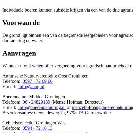
Individuele boeren kunnen subsidie krijgen via een van de drie agraris
Voorwaarde 
De grond ligt binnen één van de begrensde leefgebieden voor agrarisc
dooradering en water.
Aanvragen 
Wanneer u wilt weten of er vergoeding voor agrarisch natuurbeheer op
Agrarische Natuurvereniging Oost Groningen
Telefoon: 
0597 - 72 69 66
E-mail: 
info@anog.nl
Boerennatuur Midden Groningen
Telefoon: 
06 - 24829189
(Menze Hofman, Directeur)
E-mail: 
info@boerennatuurmg.nl
of 
menzehofman@boerennatuurmg
Bezoekersadres: Geweideweg 7a, 9798 TA Garmerwolde
Gebiedscollectief Groningen West
Telefoon: 
0594 - 72 10 13