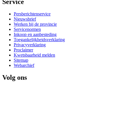
Service 
Persberichtenservice
Nieuwsbrief
Werken bij de provincie
Servicenormen
Inkoop en aanbesteding
Toegankelijkheidsverklaring
Privacyverklaring
Proclaimer
Kwetsbaarheid melden
Sitemap
Webarchief
Volg ons