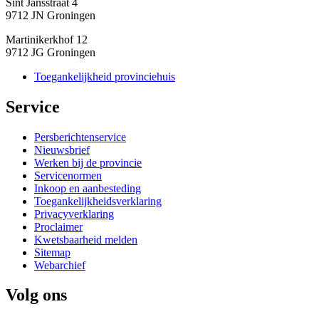
Sint Jansstraat 4
9712 JN Groningen
Martinikerkhof 12
9712 JG Groningen
Toegankelijkheid provinciehuis
Service 
Persberichtenservice
Nieuwsbrief
Werken bij de provincie
Servicenormen
Inkoop en aanbesteding
Toegankelijkheidsverklaring
Privacyverklaring
Proclaimer
Kwetsbaarheid melden
Sitemap
Webarchief
Volg ons