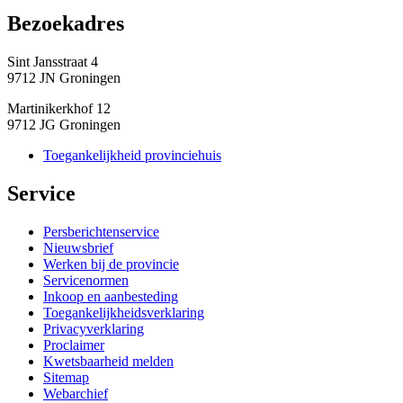
Bezoekadres 
Sint Jansstraat 4
9712 JN Groningen
Martinikerkhof 12
9712 JG Groningen
Toegankelijkheid provinciehuis
Service 
Persberichtenservice
Nieuwsbrief
Werken bij de provincie
Servicenormen
Inkoop en aanbesteding
Toegankelijkheidsverklaring
Privacyverklaring
Proclaimer
Kwetsbaarheid melden
Sitemap
Webarchief