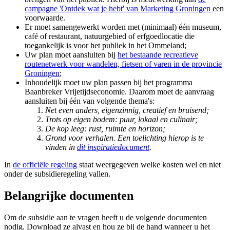
campagne 'Ontdek wat je hebt' van Marketing Groningen
een
voorwaarde.
Er moet samengewerkt worden met (minimaal) één museum,
café of restaurant, natuurgebied of erfgoedlocatie die
toegankelijk is voor het publiek in het Ommeland;
Uw plan moet aansluiten bij
het bestaande recreatieve
routenetwerk voor wandelen, fietsen of varen in de provincie
Groningen
;
Inhoudelijk moet uw plan passen bij het programma
Baanbreker Vrijetijdseconomie. Daarom moet de aanvraag
aansluiten bij één van volgende thema's:
Net even anders, eigenzinnig, creatief en bruisend;
Trots op eigen bodem: puur, lokaal en culinair;
De kop leeg: rust, ruimte en horizon;
Grond voor verhalen. Een toelichting hierop is te
vinden in
dit inspiratiedocument
.
In
de officiële regeling
staat weergegeven welke kosten wel en niet 
onder de subsidieregeling vallen.
Belangrijke documenten 
Om de subsidie aan te vragen heeft u de volgende documenten
nodig. Download ze alvast en hou ze bij de hand wanneer u het