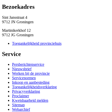
Bezoekadres 
Sint Jansstraat 4
9712 JN Groningen
Martinikerkhof 12
9712 JG Groningen
Toegankelijkheid provinciehuis
Service 
Persberichtenservice
Nieuwsbrief
Werken bij de provincie
Servicenormen
Inkoop en aanbesteding
Toegankelijkheidsverklaring
Privacyverklaring
Proclaimer
Kwetsbaarheid melden
Sitemap
Webarchief