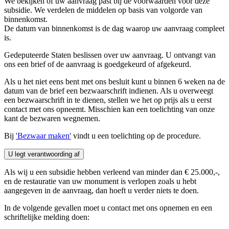
We bekijken of uw aanvraag past bij de voorwaarden voor deze
subsidie. We verdelen de middelen op basis van volgorde van
binnenkomst.
De datum van binnenkomst is de dag waarop uw aanvraag compleet
is.
Gedeputeerde Staten beslissen over uw aanvraag. U ontvangt van
ons een brief of de aanvraag is goedgekeurd of afgekeurd.
Als u het niet eens bent met ons besluit kunt u binnen 6 weken na de
datum van de brief een bezwaarschrift indienen. Als u overweegt
een bezwaarschrift in te dienen, stellen we het op prijs als u eerst
contact met ons opneemt. Misschien kan een toelichting van onze
kant de bezwaren wegnemen.
Bij
'Bezwaar maken'
vindt u een toelichting op de procedure.
U legt verantwoording af 
Als wij u een subsidie hebben verleend van minder dan € 25.000,-,
en de restauratie van uw monument is verlopen zoals u hebt
aangegeven in de aanvraag, dan hoeft u verder niets te doen.
In de volgende gevallen moet u contact met ons opnemen en een
schriftelijke melding doen: