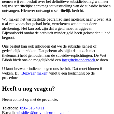
nemen wij een besluit over het definitieve subsidiebedrag wanneer
wij uw schriftelijke aanvraag tot vaststelling van de subsidie hebben
ontvangen. Hierover ontvangt u schriftelijk bericht.
Wij maken het vastgestelde bedrag zo snel mogelijk naar u over. Als
u al een voorschot gehad hebt, verrekenen we dat met deze
afrekening. Het kan ook zijn dat u geld moet teruggeven.
Bijvoorbeeld omdat de activiteit minder geld heeft gekost dan u had
begroot.
Ons besluit kan ook inhouden dat we de subsidie geheel of
gedeeltelijk intrekken. Dat gebeurt als blijkt dat u zich niet
(helemaal) hebt gehouden aan de subsidieverplichtingen. De Wet
Bibob biedt ons de mogelijkheid een
integriteitsonderzoek
te doen.
U kunt bezwaar indienen tegen ons besluit. Dat moet binnen 6
weken. Bij '
Bezwaar maken'
vindt u een toelichting op de 
procedure.
Heeft u nog vragen?
Neem contact op met de provincie.
Telefoon:
050- 316 49 11
E-mail:
subsidies@provinciegroningen.nl