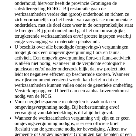
onderhoud; hiervoor heeft de provincie Groningen de
subsidieregeling RORG. Bij restauratie gaan de
werkzaamheden verder dan (groot) onderhoud en richten ze
zich voornamelijk op het herstel van aangetaste monumentale
onderdelen, met als doel deze weer in de oorspronkelijke staat
te brengen. Bij groot onderhoud gaat het om omvangrijke,
terugkerende werkzaamheden en/of grotere ingrepen waarbij
enige vervanging van materialen plaatsvindt.
U beschikt over alle benodigde (omgevings-) vergunningen,
mogelijk ook een omgevingsvergunning flora-en fauna-
activiteit. Een omgevingsvergunning flora-en fauna-activiteit
is alléén niet nodig, wanneer uit de verplichte ecologische
quickscan en/of nader onderzoek blijkt dat uw project niet
leidt tot negatieve effecten op beschermde soorten. Wanneer
uw rijksmonument versterkt wordt, kan het zijn dat de
werkzaamheden kunnen vallen onder de generieke ontheffing
Versterkingsopgave. U heeft dan een aanhaakovereenkomst
nodig van de NCG.
Voor energiebesparende maatregelen is vaak ook een
omgevingsvergunning nodig. Bij herbestemming en/of
vervanging van dakbedekking is dit altijd het geval.
Wanneer de werkzaamheden vergunning vrij zijn en er geen
omgevingsvergunning nodig is, is er een offici
ële brief
(besluit) van de gemeente nodig ter bevestiging. Alleen uw
gemeente of Omgevingsdienst Groningen kan bepalen of een