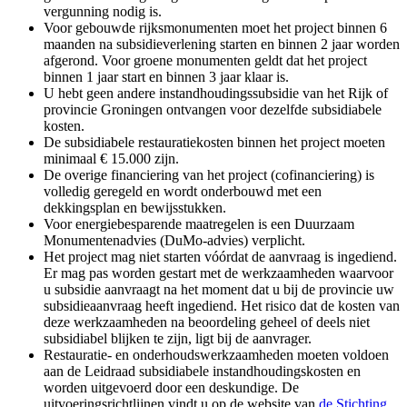
vergunning nodig is.
Voor gebouwde rijksmonumenten moet het project binnen 6
maanden na subsidieverlening starten en binnen 2 jaar worden
afgerond. Voor groene monumenten geldt dat het project
binnen 1 jaar start en binnen 3 jaar klaar is.
U hebt geen andere instandhoudingssubsidie van het Rijk of
provincie Groningen ontvangen voor dezelfde subsidiabele
kosten.
De subsidiabele restauratiekosten binnen het project moeten
minimaal € 15.000 zijn.
De overige financiering van het project (cofinanciering) is
volledig geregeld en wordt onderbouwd met een
dekkingsplan en bewijsstukken.
Voor energiebesparende maatregelen is een Duurzaam
Monumentenadvies (DuMo-advies) verplicht.
Het project mag niet starten v
óórdat de aanvraag is ingediend.
Er mag pas worden gestart met de werkzaamheden waarvoor
u subsidie aanvraagt na het moment dat u bij de provincie uw
subsidieaanvraag heeft ingediend. Het risico dat de kosten van
deze werkzaamheden na beoordeling geheel of deels niet
subsidiabel blijken te zijn, ligt bij de aanvrager.
Restauratie- en onderhoudswerkzaamheden moeten voldoen
aan de Leidraad subsidiabele instandhoudingskosten en
worden uitgevoerd door een deskundige. De
uitvoeringsrichtlijnen vindt u op de website van
de Stichting