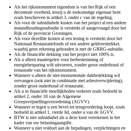
Als het rijksmonument eigendom is van het Rijk of een
decentrale overheid, tenzij u de toekomstige eigenaar bent
zoals beschreven in artikel 3, onder c van de regeling.
Als voor de subsidiabele kosten van het project al een andere
instandhoudingssubsidie is verstrekt of aangevraagd door het
Rijk of de provincie Groningen.
Als voor dezelfde kosten al een lening is verstrekt door het
Nationaal Restauratiefonds of een andere geldverstrekker,
waarbij geen rekening gehouden is met de GRRG-subsidie.
Als de financiële dekking van het project niet 100% is.
Als u alleen maatregelen voor herbestemming of
energiebesparing wilt uitvoeren, zonder groot onderhoud of
restauratie van het rijksmonument.
Wanneer u alleen de niet-monumentale dakbedekking wil
vervangen (ook niet in combinatie met asbestverwijdering),
zonder groot onderhoud of restauratie.
Als u in financiële moeilijkheden verkeert zoals bedoeld in
artikel 2, onder 18 van de Algemene
Groepsvrijstellingsverordening (AGVV).
Wanneer er tegen u een bevel tot terugvordering loopt, zoals
bedoeld in artikel 1, vierde lid, onder a van de AGVV.
BTW is niet subsidiabel als u deze kunt verrekenen in het
kader van uw belastingaangifte.
Wanneer u niet voldoet aan de bepalingen, verplichtingen en