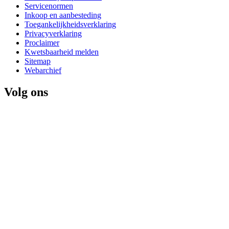
Servicenormen
Inkoop en aanbesteding
Toegankelijkheidsverklaring
Privacyverklaring
Proclaimer
Kwetsbaarheid melden
Sitemap
Webarchief
Volg ons