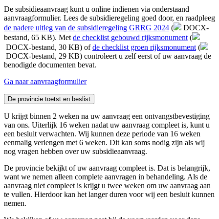
De subsidieaanvraag kunt u online indienen via onderstaand
aanvraagformulier. Lees de subsidieregeling goed door, en raadpleeg
de nadere uitleg van de subsidieregeling GRRG 2024
(
DOCX-
bestand, 65 KB)
. Met
de checklist gebouwd rijksmonument
(
DOCX-bestand, 30 KB)
of 
de checklist groen rijksmonument
(
DOCX-bestand, 29 KB)
controleert u zelf eerst of uw aanvraag de 
benodigde documenten bevat.
Ga naar aanvraagformulier
De provincie toetst en beslist 
U krijgt binnen 2 weken na uw aanvraag een ontvangstbevestiging
van ons. Uiterlijk 16 weken nadat uw aanvraag compleet is, kunt u
een besluit verwachten. Wij kunnen deze periode van 16 weken
eenmalig verlengen met 6 weken. Dit kan soms nodig zijn als wij
nog vragen hebben over uw subsidieaanvraag.
De provincie bekijkt of uw aanvraag compleet is. Dat is belangrijk,
want we nemen alleen complete aanvragen in behandeling. Als de
aanvraag niet compleet is krijgt u twee weken om uw aanvraag aan
te vullen. Hierdoor kan het langer duren voor wij een besluit kunnen
nemen.