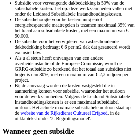
Subsidie voor vervangende dakbedekking is 50% van de
subsidiabele kosten. Let op: deze werkzaamheden vallen niet
onder de Leidraad Subsidiabele Instandhoudingskosten.
De subsidiehoogte voor herbestemming en/of
energiebesparende maatregelen is tezamen maximaal 35% van
het totaal aan subsidiabele kosten, met een maximum van €
50.000.
De subsidie voor het verwijderen van asbesthoudende
dakbedekking bedraagt € 6 per m2 dak dat gesaneerd wordt
exclusief btw.
Als u al steun heeft ontvangen van een andere
overheidsinstantie of de Europese Commissie, wordt de
GRRG-subsidie zo berekend dat het totaal aan subsidies niet
hoger is dan 80%, met een maximum van € 2,2 miljoen per
project.
Bij de aanvraag worden de kosten vastgesteld die in
aanmerking komen voor subsidie, waaronder het uurloon
voor de werkzaamheden. Volgens de Leidraad Subsidiabele
Instandhoudingskosten is er een maximaal subsidiabel
uurloon. Het actuele maximale subsidiabele uurloon staat op
de
website van de Rijksdienst Cultureel Erfgoed
, in de
uitklaptekst onder '2. Begrotingsmodel'.
Wanneer geen subsidie