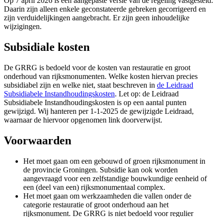
Op 7 april 2026 is een aangepaste versie van de regeling vastgesteld.
Daarin zijn alleen enkele geconstateerde gebreken gecorrigeerd en
zijn verduidelijkingen aangebracht. Er zijn geen inhoudelijke
wijzigingen.
Subsidiale kosten
De GRRG is bedoeld voor de kosten van restauratie en groot
onderhoud van rijksmonumenten. Welke kosten hiervan precies
subsidiabel zijn en welke niet, staat beschreven in
de Leidraad
Subsidiabele Instandhoudingskosten
. Let op: de
Leidraad
Subsidiabele Instandhoudingskosten
is op een aantal punten 
gewijzigd. Wij hanteren per 1-1-2025 de gewijzigde Leidraad,
waarnaar de hiervoor opgenomen link doorverwijst.
Voorwaarden
Het moet gaan om een gebouwd of groen rijksmonument in
de provincie Groningen. Subsidie kan ook worden
aangevraagd voor een zelfstandige bouwkundige eenheid of
een (deel van een) rijksmonumentaal complex.
Het moet gaan om werkzaamheden die vallen onder de
categorie restauratie of groot onderhoud aan het
rijksmonument. De GRRG is niet bedoeld voor regulier