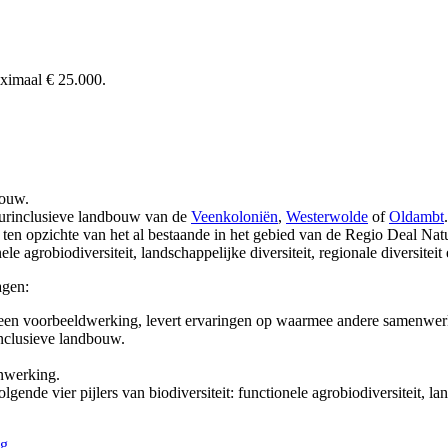
aximaal € 25.000.
bouw.
atuurinclusieve landbouw van de
Veenkoloniën
,
Westerwolde
of 
Oldambt
.
 ten opzichte van het al bestaande in het gebied van de Regio Deal N
le agrobiodiversiteit, landschappelijke diversiteit, regionale diversiteit 
agen:
een voorbeeldwerking, levert ervaringen op waarmee andere samenwe
inclusieve landbouw.
nwerking.
nde vier pijlers van biodiversiteit: functionele agrobiodiversiteit, lands
ng
.