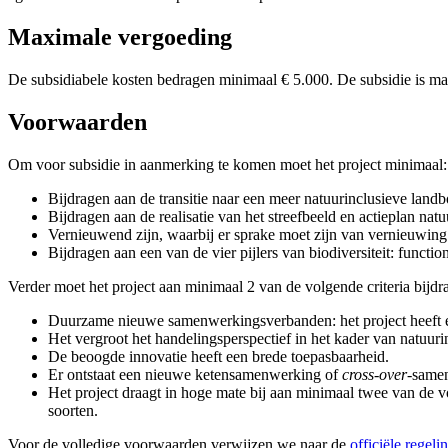
Maximale vergoeding
De subsidiabele kosten bedragen minimaal € 5.000. De subsidie is m
Voorwaarden
Om voor subsidie in aanmerking te komen moet het project minimaal:
Bijdragen aan de transitie naar een meer natuurinclusieve land
Bijdragen aan de realisatie van het streefbeeld en actieplan n
Vernieuwend zijn, waarbij er sprake moet zijn van vernieuwing
Bijdragen aan een van de vier pijlers van biodiversiteit: functione
Verder moet het project aan minimaal 2 van de volgende criteria bijdr
Duurzame nieuwe samenwerkingsverbanden: het project heeft 
Het vergroot het handelingsperspectief in het kader van natuur
De beoogde innovatie heeft een brede toepasbaarheid.
Er ontstaat een nieuwe ketensamenwerking of
cross-over
-same
Het project draagt in hoge mate bij aan minimaal twee van de volge
soorten.
Voor de volledige voorwaarden verwijzen we naar de
officiële regeli