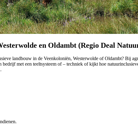
Westerwolde en Oldambt (Regio Deal Natuu
lusieve landbouw in de Veenkoloniën, Westerwolde of Oldambt? Bij agra
drijf met een teeltsysteem of – techniek of kijkt hoe natuurinclusieve 
.
indienen.