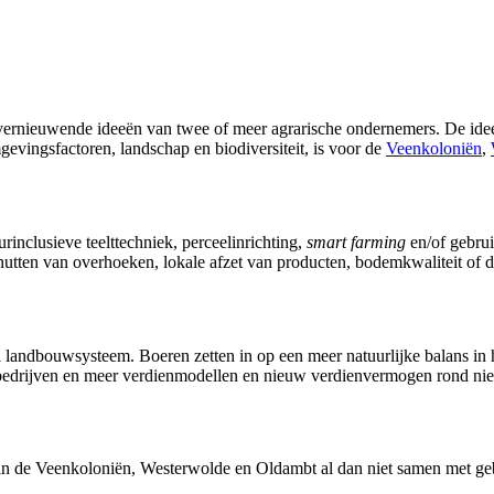
rnieuwende ideeën van twee of meer agrarische ondernemers. De ideeën 
evingsfactoren, landschap en biodiversiteit, is voor de
Veenkoloniën
,
inclusieve teelttechniek, perceelinrichting,
smart farming
en/of gebrui
 benutten van overhoeken, lokale afzet van producten, bodemkwaliteit o
 landbouwsysteem. Boeren zetten in op een meer natuurlijke balans in
wbedrijven en meer verdienmodellen en nieuw verdienvermogen rond n
de Veenkoloniën, Westerwolde en Oldambt al dan niet samen met gebieds