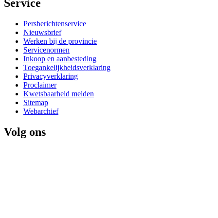
Service 
Persberichtenservice
Nieuwsbrief
Werken bij de provincie
Servicenormen
Inkoop en aanbesteding
Toegankelijkheidsverklaring
Privacyverklaring
Proclaimer
Kwetsbaarheid melden
Sitemap
Webarchief
Volg ons