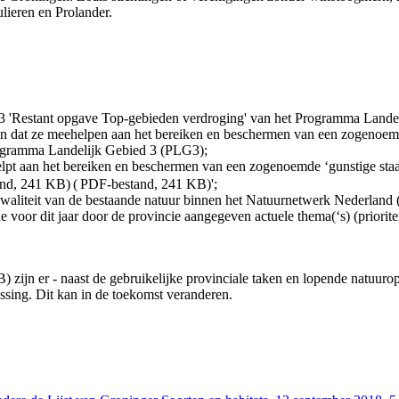
lieren en Prolander.
.3 'Restant opgave Top-gebieden verdroging' van het Programma Lande
ien dat ze meehelpen aan het bereiken en beschermen van een zogenoem
Programma Landelijk Gebied 3 (PLG3);
elpt aan het bereiken en beschermen van een zogenoemde ‘gunstige staa
nd, 241 KB)
( PDF-bestand, 241 KB)';
 kwaliteit van de bestaande natuur binnen het Natuurnetwerk Nederland
voor dit jaar door de provincie aangegeven actuele thema(‘s) (prioriteit
B)
zijn er - naast de gebruikelijke provinciale taken en lopende natuuro
ssing. Dit kan in de toekomst veranderen.