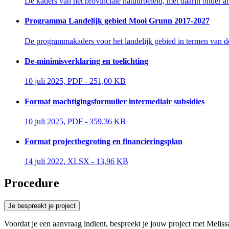
De kaders van het provinciale natuurbeleid, met daarin onder a
Programma Landelijk gebied Mooi Grunn 2017-2027
De programmakaders voor het landelijk gebied in termen van do
De-minimisverklaring en toelichting
10 juli 2025, PDF - 251,00 KB 
Format machtigingsformulier intermediair subsidies
10 juli 2025, PDF - 359,36 KB 
Format projectbegroting en financieringsplan
14 juli 2022, XLSX - 13,96 KB 
Procedure
Je bespreekt je project 
Voordat je een aanvraag indient, bespreekt je jouw project met Meli