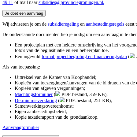
49 11
of mail naar 
subsidies@provinciegroningen.nl.
Je doet een aanvraag 
Wij adviseren je om de
subsidieregeling
en 
aanbestedingsregels
eerst t
De onderstaande documenten heb je nodig om een aanvraag in te dien
Een projectplan met een heldere omschrijving van het voorgenom
foto's van de beginsituatie en een beheerplan toe.
Een ingevuld
format projectbegroting en financieringsplan
(
X
Als van toepassing:
Uittreksel van de Kamer van Koophandel;
Kopieën van toezeggingen/aanvragen van de bijdragen van de o
Kopieën van afgeven vergunningen;
Machtingsformulier
(
PDF-bestand, 359 KB)
;
De-minimisverklaring
(
PDF-bestand, 251 KB)
;
Samenwerkingsovereenkomst;
Eigen aanbestedingsbeleid;
Kopie taxatierapport van de grondaankoop.
Aanvraagformulier