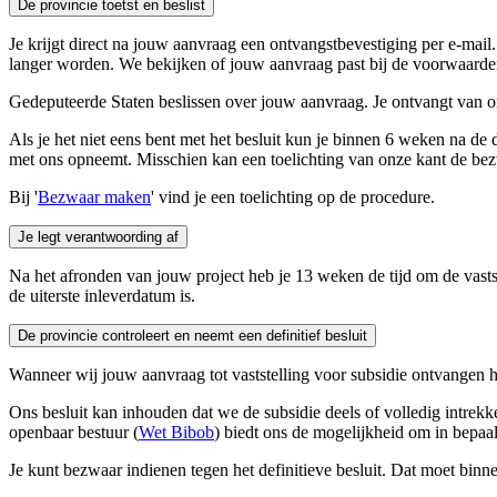
De provincie toetst en beslist 
Je krijgt direct na jouw aanvraag een ontvangstbevestiging per e-mail
langer worden. We bekijken of jouw aanvraag past bij de voorwaarde
Gedeputeerde Staten beslissen over jouw aanvraag. Je ontvangt van o
Als je het niet eens bent met het besluit kun je binnen 6 weken na de d
met ons opneemt. Misschien kan een toelichting van onze kant de b
Bij '
Bezwaar maken
' vind je een toelichting op de procedure.
Je legt verantwoording af 
Na het afronden van jouw project heb je 13 weken de tijd om de vastst
de uiterste inleverdatum is.
De provincie controleert en neemt een definitief besluit 
Wanneer wij jouw aanvraag tot vaststelling voor subsidie ontvangen h
Ons besluit kan inhouden dat we de subsidie deels of volledig intrekke
openbaar bestuur (
Wet Bibob
) biedt ons de mogelijkheid om in bepaal
Je kunt bezwaar indienen tegen het definitieve besluit. Dat moet binn