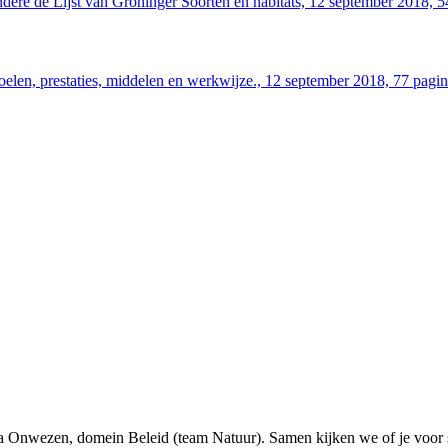
ndere de Lijst van Groninger Soorten en habitats, 12 september 2018, 
elen, prestaties, middelen en werkwijze., 12 september 2018, 77 pagi
ssa Onwezen, domein Beleid (team Natuur). Samen kijken we of je voor