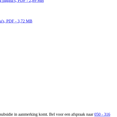
54 pagina's, PDF - 2,89 MB 
na's, PDF - 3,72 MB 
 subsidie in aanmerking komt. Bel voor een afspraak naar
050 - 316