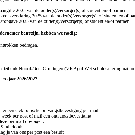
aangifte 2025 van de ouder(s)/verzorger(s) of student en/of partner.
omensverklaring 2025 van de ouder(s)/verzorger(s), of student en/of par
aropgave 2025 van de ouder(s)/verzorger(s) of student en/of partner.
ondernemer bent/zijn, hebben we nodig:
onttrokken bedragen.
edietbank Noord-Oost Groningen (VKB) of Wet schuldsanering natuurl
chooljaar
2026/2027
.
lier een elektronische ontvangstbevestiging per mail.
n week per post of mail een ontvangstbevestiging.
deze per mail opvragen.
 Studiefonds.
g je van ons per post een besluit.