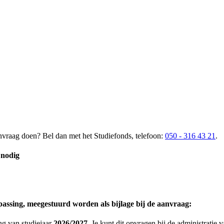
aanvraag doen? Bel dan met het Studiefonds, telefoon:
050 - 316 43 21
.
 nodig
assing, meegestuurd worden als bijlage bij de aanvraag:
ng van studiejaar
2026/2027
. Je kunt dit opvragen bij de administratie 