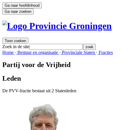
Ga naar hoofdinhoud
Ga naar zoeken
Toon zoeken
Zoek in de site
zoek
Home 
·
Bestuur en organisatie 
·
Provinciale Staten 
·
Fracties 
Partij voor de Vrijheid
Leden 
De PVV-fractie bestaat uit 2 Statenleden