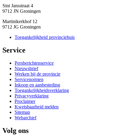
Sint Jansstraat 4
9712 JN Groningen
Martinikerkhof 12
9712 JG Groningen
Toegankelijkheid provinciehuis
Service 
Persberichtenservice
Nieuwsbrief
Werken bij de provincie
Servicenormen
Inkoop en aanbesteding
Toegankelijkheidsverklaring
Privacyverklaring
Proclaimer
Kwetsbaarheid melden
Sitemap
Webarchief
Volg ons