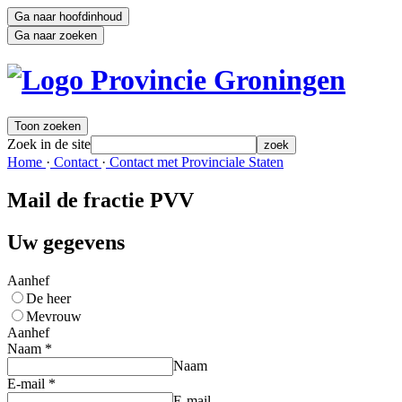
Ga naar hoofdinhoud
Ga naar zoeken
Toon zoeken
Zoek in de site
zoek
Home 
·
Contact 
·
Contact met Provinciale Staten 
Mail de fractie PVV
Uw gegevens
Aanhef
De heer
Mevrouw
Aanhef
Naam
*
Naam
E-mail
*
E-mail