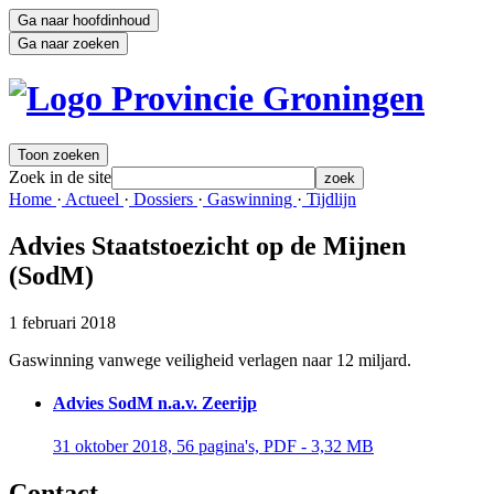
Ga naar hoofdinhoud
Ga naar zoeken
Toon zoeken
Zoek in de site
zoek
Home 
·
Actueel 
·
Dossiers 
·
Gaswinning 
·
Tijdlijn 
Advies Staatstoezicht op de Mijnen
(SodM)
1 februari 2018
Gaswinning vanwege veiligheid verlagen naar 12 miljard.
Advies SodM n.a.v. Zeerijp
31 oktober 2018, 56 pagina's, PDF - 3,32 MB 
Contact 