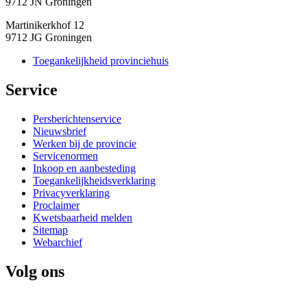
9712 JN Groningen
Martinikerkhof 12
9712 JG Groningen
Toegankelijkheid provinciehuis
Service 
Persberichtenservice
Nieuwsbrief
Werken bij de provincie
Servicenormen
Inkoop en aanbesteding
Toegankelijkheidsverklaring
Privacyverklaring
Proclaimer
Kwetsbaarheid melden
Sitemap
Webarchief
Volg ons