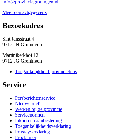
info@provinciegroningen.nl
Meer contactgegevens
Bezoekadres 
Sint Jansstraat 4
9712 JN Groningen
Martinikerkhof 12
9712 JG Groningen
Toegankelijkheid provinciehuis
Service 
Persberichtenservice
Nieuwsbrief
Werken bij de provincie
Servicenormen
Inkoop en aanbesteding
Toegankelijkheidsverklaring
Privacyverklaring
Proclaimer