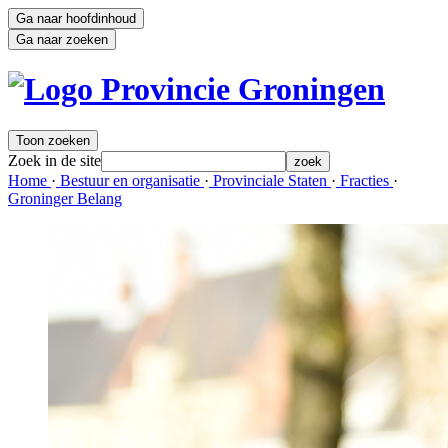
Ga naar hoofdinhoud
Ga naar zoeken
Toon zoeken
Zoek in de site
zoek
Home 
·
Bestuur en organisatie 
·
Provinciale Staten 
·
Fracties 
·
Groninger Belang 