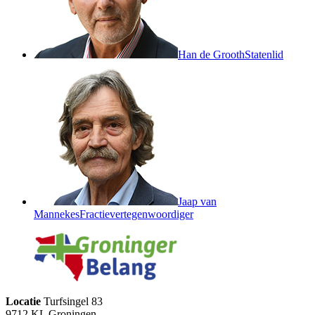
Han de Grooth
Statenlid
Jaap van
Mannekes
Fractievertegenwoordiger
Locatie
Turfsingel 83
9712 KL Groningen 