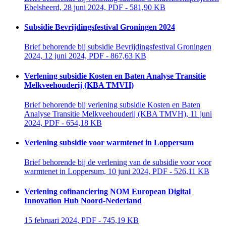
Ebelsheerd, 28 juni 2024, PDF - 581,90 KB
Subsidie Bevrijdingsfestival Groningen 2024
Brief behorende bij subsidie Bevrijdingsfestival Groningen 
2024, 12 juni 2024, PDF - 867,63 KB
Verlening subsidie Kosten en Baten Analyse Transitie
Melkveehouderij (KBA TMVH)
Brief behorende bij verlening subsidie Kosten en Baten 
Analyse Transitie Melkveehouderij (KBA TMVH), 11 juni
2024, PDF - 654,18 KB
Verlening subsidie voor warmtenet in Loppersum
Brief behorende bij de verlening van de subsidie voor voor 
warmtenet in Loppersum, 10 juni 2024, PDF - 526,11 KB
Verlening cofinanciering NOM European Digital
Innovation Hub Noord-Nederland
15 februari 2024, PDF - 745,19 KB 