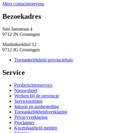
Meer contactgegevens
Bezoekadres 
Sint Jansstraat 4
9712 JN Groningen
Martinikerkhof 12
9712 JG Groningen
Toegankelijkheid provinciehuis
Service 
Persberichtenservice
Nieuwsbrief
Werken bij de provincie
Servicenormen
Inkoop en aanbesteding
Toegankelijkheidsverklaring
Privacyverklaring
Proclaimer
Kwetsbaarheid melden