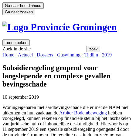
Ga naar hoofdinhoud
Ga naar zoeken
Toon zoeken
Zoek in de site
zoek
Home 
·
Actueel 
·
Dossiers 
·
Gaswinning 
·
Tijdlijn 
·
2019 
Subsidieregeling geopend voor
langslepende en complexe gevallen
bevingsschade
10 september 2019
Woningeigenaren met aardbevingsschade die er met de NAM niet
uitkomen en hun zaak aan de
Arbiter Bodembeweging
hebben 
voorgelegd, kunnen rekenen op financiële steun bij het inschakelen
van juridische hulp of inhoudelijke deskundigheid. Hiervoor is op
11 september 2019 een speciale subsidieregeling opengesteld door
de provincie Groningen. De regeling past in de toezegging van