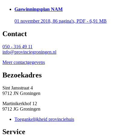
Gaswinningsplan NAM
01 november 2018, 86 pagina's, PDF - 6,91 MB 
Contact 
050 - 316 49 11
info@provinciegroningen.nl
Meer contactgegevens
Bezoekadres 
Sint Jansstraat 4
9712 JN Groningen
Martinikerkhof 12
9712 JG Groningen
Toegankelijkheid provinciehuis
Service 