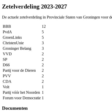
Zetelverdeling 2023-2027 
De actuele zetelverdeling in Provinciale Staten van Groningen voor d
BBB
12
PvdA
5
GroenLinks
5
ChristenUnie
3
Groninger Belang
3
VVD
2
SP
2
D66
2
Partij voor de Dieren
2
PVV
2
CDA
2
Volt
1
Partij vóór het Noorden
1
Forum voor Democratie
1
Documenten