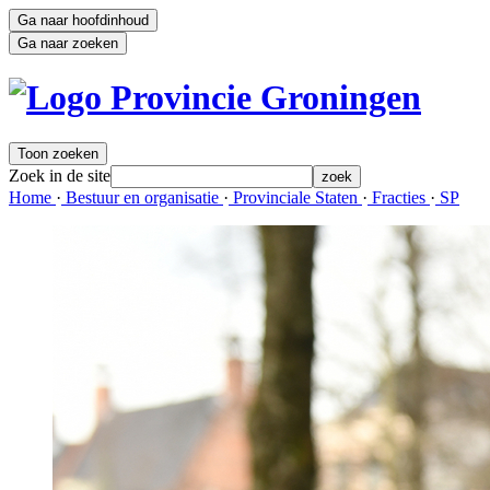
Ga naar hoofdinhoud
Ga naar zoeken
Toon zoeken
Zoek in de site
zoek
Home 
·
Bestuur en organisatie 
·
Provinciale Staten 
·
Fracties 
·
SP 