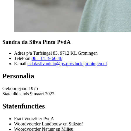
Sandra da Silva Pinto 
PvdA
Adres
p/a Turfsingel 83, 9712 KL Groningen 
Telefoon
06 - 14 19 66 46
E-mail
s.d.dasilvapinto@ps-provinciegroningen.nl
Personalia
Geboortejaar: 1975
Statenlid sinds 9 maart 2022
Statenfuncties
Fractivoorzitter PvdA
Woordvoerder Landbouw en Stikstof
Woordvoerder Natuur en Milieu