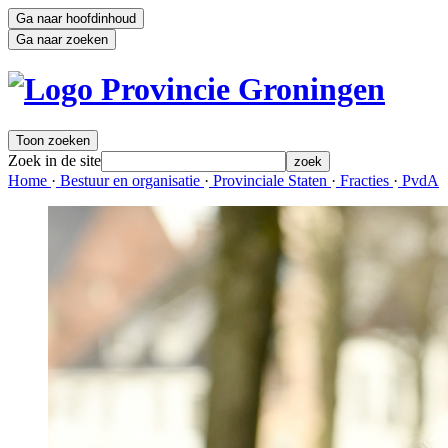
Ga naar hoofdinhoud
Ga naar zoeken
Toon zoeken
Zoek in de site
zoek
Home 
·
Bestuur en organisatie 
·
Provinciale Staten 
·
Fracties 
·
PvdA 