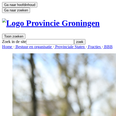
Ga naar hoofdinhoud
Ga naar zoeken
Toon zoeken
Zoek in de site
zoek
Home 
·
Bestuur en organisatie 
·
Provinciale Staten 
·
Fracties 
·
BBB 