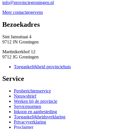
info@provinciegroningen.nl
Meer contactgegevens
Bezoekadres 
Sint Jansstraat 4
9712 JN Groningen
Martinikerkhof 12
9712 JG Groningen
Toegankelijkheid provinciehuis
Service 
Persberichtenservice
Nieuwsbrief
Werken bij de provincie
Servicenormen
Inkoop en aanbesteding
Toegankelijkheidsverklaring
Privacyverklaring
Proclaimer