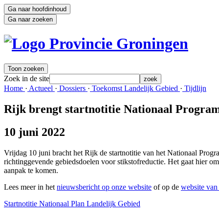
Ga naar hoofdinhoud
Ga naar zoeken
Toon zoeken
Zoek in de site
zoek
Home 
·
Actueel 
·
Dossiers 
·
Toekomst Landelijk Gebied 
·
Tijdlijn 
Rijk brengt startnotitie Nationaal Progr
10 juni 2022
Vrijdag 10 juni bracht het Rijk de startnotitie van het Nationaal Pr
richtinggevende gebiedsdoelen voor stikstofreductie. Het gaat hier om
aanpak te komen.
Lees meer in het
nieuwsbericht op onze website
of op de 
website van 
Startnotitie Nationaal Plan Landelijk Gebied