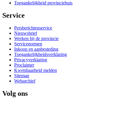
Toegankelijkheid provinciehuis
Service 
Persberichtenservice
Nieuwsbrief
Werken bij de provincie
Servicenormen
Inkoop en aanbesteding
Toegankelijkheidsverklaring
Privacyverklaring
Proclaimer
Kwetsbaarheid melden
Sitemap
Webarchief
Volg ons