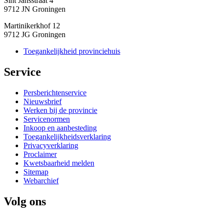
Sint Jansstraat 4
9712 JN Groningen
Martinikerkhof 12
9712 JG Groningen
Toegankelijkheid provinciehuis
Service 
Persberichtenservice
Nieuwsbrief
Werken bij de provincie
Servicenormen
Inkoop en aanbesteding
Toegankelijkheidsverklaring
Privacyverklaring
Proclaimer
Kwetsbaarheid melden
Sitemap
Webarchief
Volg ons