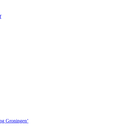
f
ing Groningen’