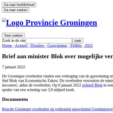
Ga naar hoofdinhoud
Ga naar zoeken
Toon zoeken
Zoek in de site
zoek
Home 
·
Actueel 
·
Dossiers 
·
Gaswinning 
·
Tijdlijn 
·
2022 
Brief aan minister Blok over mogelijke ve
7 januari 2022
De Groningse overheden vinden een verhoging van de gaswinning uit h
Stef Blok van Economische Zaken. De overheden verzoeken de ministe
inwoners', aldus de overheden. Op 6 januari 2022
schreef Blok
in een
sprake van een winning van 3,9 miljard kuub.
Documenten
Reactie Groninger overheden op verhoging gaswinning Groningenve