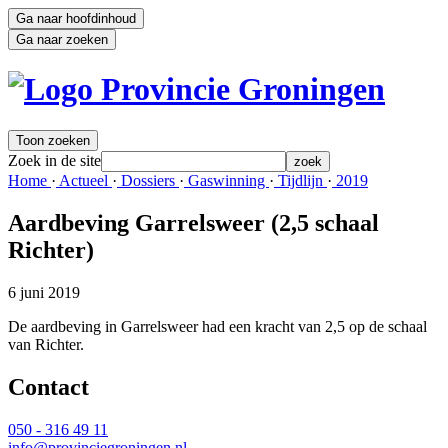
Ga naar hoofdinhoud
Ga naar zoeken
Toon zoeken
Zoek in de site
zoek
Home 
·
Actueel 
·
Dossiers 
·
Gaswinning 
·
Tijdlijn 
·
2019 
Aardbeving Garrelsweer (2,5 schaal
Richter)
6 juni 2019
De aardbeving in Garrelsweer had een kracht van 2,5 op de schaal
van Richter.
Contact 
050 - 316 49 11
info@provinciegroningen.nl