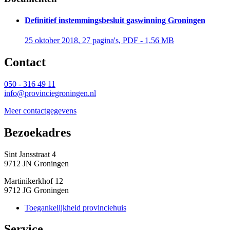
Definitief instemmingsbesluit gaswinning Groningen
25 oktober 2018, 27 pagina's, PDF - 1,56 MB 
Contact 
050 - 316 49 11
info@provinciegroningen.nl
Meer contactgegevens
Bezoekadres 
Sint Jansstraat 4
9712 JN Groningen
Martinikerkhof 12
9712 JG Groningen
Toegankelijkheid provinciehuis
Service 