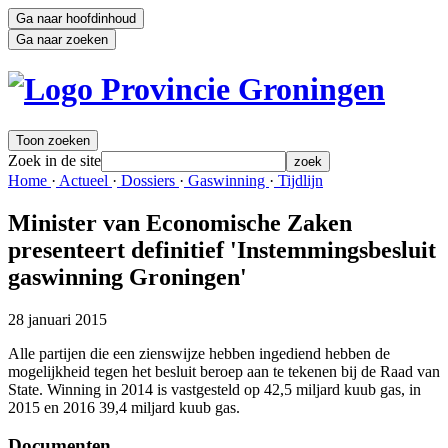
Ga naar hoofdinhoud
Ga naar zoeken
Toon zoeken
Zoek in de site
zoek
Home 
·
Actueel 
·
Dossiers 
·
Gaswinning 
·
Tijdlijn 
Minister van Economische Zaken
presenteert definitief 'Instemmingsbesluit
gaswinning Groningen'
28 januari 2015
Alle partijen die een zienswijze hebben ingediend hebben de
mogelijkheid tegen het besluit beroep aan te tekenen bij de Raad van
State. Winning in 2014 is vastgesteld op 42,5 miljard kuub gas, in
2015 en 2016 39,4 miljard kuub gas.
Documenten