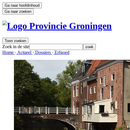
Ga naar hoofdinhoud
Ga naar zoeken
Toon zoeken
Zoek in de site
zoek
Home 
·
Actueel 
·
Dossiers 
·
Erfgoed 