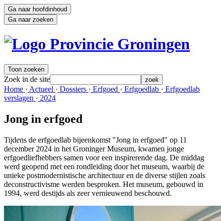
Ga naar hoofdinhoud
Ga naar zoeken
Toon zoeken
Zoek in de site
zoek
Home 
·
Actueel 
·
Dossiers 
·
Erfgoed 
·
Erfgoedlab 
·
Erfgoedlab 
verslagen
·
2024 
Jong in erfgoed
Tijdens de erfgoedlab bijeenkomst "Jong in erfgoed" op 11
december 2024 in het Groninger Museum, kwamen jonge
erfgoedliefhebbers samen voor een inspirerende dag. De middag
werd geopend met een rondleiding door het museum, waarbij de
unieke postmodernistische architectuur en de diverse stijlen zoals
deconstructivisme werden besproken. Het museum, gebouwd in
1994, werd destijds als zeer vernieuwend beschouwd.