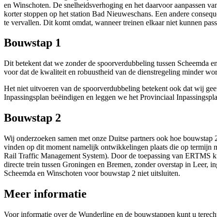
en Winschoten. De snelheidsverhoging en het daarvoor aanpassen van 
korter stoppen op het station Bad Nieuweschans. Een andere consequen
te vervallen. Dit komt omdat, wanneer treinen elkaar niet kunnen pa
Bouwstap 1
Dit betekent dat we zonder de spoorverdubbeling tussen Scheemda en 
voor dat de kwaliteit en robuustheid van de dienstregeling minder wo
Het niet uitvoeren van de spoorverdubbeling betekent ook dat wij g
Inpassingsplan beëindigen en leggen we het Provinciaal Inpassingsplan
Bouwstap 2
Wij onderzoeken samen met onze Duitse partners ook hoe bouwstap 2
vinden op dit moment namelijk ontwikkelingen plaats die op termijn
Rail Traffic Management System). Door de toepassing van ERTMS kunnen
directe trein tussen Groningen en Bremen, zonder overstap in Leer, 
Scheemda en Winschoten voor bouwstap 2 niet uitsluiten.
Meer informatie
Voor informatie over de Wunderline en de bouwstappen kunt u terec