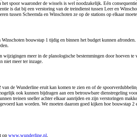
het spoor waaronder de wissels is wel noodzakelijk. Eén consequentie 
tie is dat bij een verstoring van de treindienst tussen Leer en Winsc
sseren tussen Scheemda en Winschoten ze op de stations op elkaar moe
Winschoten bouwstap 1 tijdig en binnen het budget kunnen afronden. T
rden.
een wijzigingen meer in de planologische bestemmingen door hoeven te
 niet meer ter inzage.
 van de Wunderline eruit kan komen te zien en of de spoorverdubbeli
 mogelijk ook kunnen bijdragen aan een betrouwbare dienstregeling v
 treinen sneller achter elkaar aanrijden en zijn verstoringen makkeli
ingevoerd kan worden. We moeten daarom goed kijken hoe bouwstap 2 er
ht op
www.wunderline.nl
.