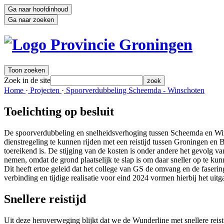
Ga naar hoofdinhoud
Ga naar zoeken
Toon zoeken
Zoek in de site
zoek
Home 
·
Projecten 
·
Spoorverdubbeling Scheemda - Winschoten 
Toelichting op besluit
De spoorverdubbeling en snelheidsverhoging tussen Scheemda en Win
dienstregeling te kunnen rijden met een reistijd tussen Groningen en
toereikend is. De stijging van de kosten is onder andere het gevolg 
nemen, omdat de grond plaatselijk te slap is om daar sneller op te kun
Dit heeft ertoe geleid dat het college van GS de omvang en de faseri
verbinding en tijdige realisatie voor eind 2024 vormen hierbij het uit
Snellere reistijd
Uit deze heroverweging blijkt dat we de Wunderline met snellere re