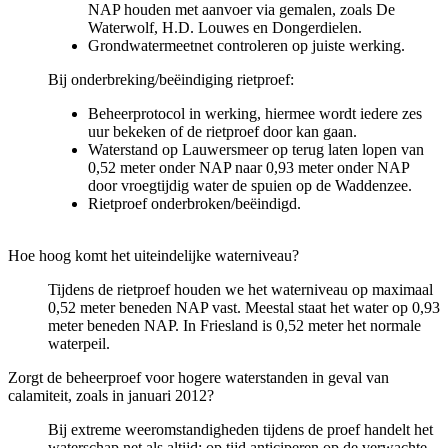
NAP houden met aanvoer via gemalen, zoals De
Waterwolf, H.D. Louwes en Dongerdielen.
Grondwatermeetnet controleren op juiste werking.
Bij onderbreking/beëindiging rietproef:
Beheerprotocol in werking, hiermee wordt iedere zes
uur bekeken of de rietproef door kan gaan.
Waterstand op Lauwersmeer op terug laten lopen van
0,52 meter onder NAP naar 0,93 meter onder NAP
door vroegtijdig water de spuien op de Waddenzee.
Rietproef onderbroken/beëindigd.
Hoe hoog komt het uiteindelijke waterniveau?
Tijdens de rietproef houden we het waterniveau op maximaal
0,52 meter beneden NAP vast. Meestal staat het water op 0,93
meter beneden NAP. In Friesland is 0,52 meter het normale
waterpeil.
Zorgt de beheerproef voor hogere waterstanden in geval van
calamiteit, zoals in januari 2012?
Bij extreme weeromstandigheden tijdens de proef handelt het
waterschap net als altijd: op tijd anticiperen op de verwachte