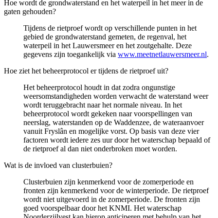
Hoe wordt de grondwaterstand en het waterpeil in het meer in de
gaten gehouden?
Tijdens de rietproef wordt op verschillende punten in het
gebied de grondwaterstand gemeten, de regenval, het
waterpeil in het Lauwersmeer en het zoutgehalte. Deze
gegevens zijn toegankelijk via
www.meetnetlauwersmeer.nl
.
Hoe ziet het beheerprotocol er tijdens de rietproef uit?
Het beheerprotocol houdt in dat zodra ongunstige
weersomstandigheden worden verwacht de waterstand weer
wordt teruggebracht naar het normale niveau. In het
beheerprotocol wordt gekeken naar voorspellingen van
neerslag, waterstanden op de Waddenzee, de wateraanvoer
vanuit Fryslân en mogelijke vorst. Op basis van deze vier
factoren wordt iedere zes uur door het waterschap bepaald of
de rietproef al dan niet onderbroken moet worden.
Wat is de invloed van clusterbuien?
Clusterbuien zijn kenmerkend voor de zomerperiode en
fronten zijn kenmerkend voor de winterperiode. De rietproef
wordt niet uitgevoerd in de zomerperiode. De fronten zijn
goed voorspelbaar door het KNMI. Het waterschap
Noorderzijlvest kan hierop anticiperen met behulp van het