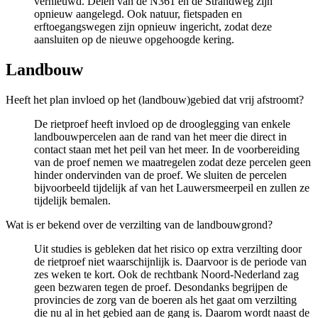
vernieuwd. Delen van de N361 en de Strandweg zijn
opnieuw aangelegd. Ook natuur, fietspaden en
erftoegangswegen zijn opnieuw ingericht, zodat deze
aansluiten op de nieuwe opgehoogde kering.
Landbouw 
Heeft het plan invloed op het (landbouw)gebied dat vrij afstroomt?
De rietproef heeft invloed op de drooglegging van enkele
landbouwpercelen aan de rand van het meer die direct in
contact staan met het peil van het meer. In de voorbereiding
van de proef nemen we maatregelen zodat deze percelen geen
hinder ondervinden van de proef. We sluiten de percelen
bijvoorbeeld tijdelijk af van het Lauwersmeerpeil en zullen ze
tijdelijk bemalen.
Wat is er bekend over de verzilting van de landbouwgrond?
Uit studies is gebleken dat het risico op extra verzilting door
de rietproef niet waarschijnlijk is. Daarvoor is de periode van
zes weken te kort. Ook de rechtbank Noord-Nederland zag
geen bezwaren tegen de proef. Desondanks begrijpen de
provincies de zorg van de boeren als het gaat om verzilting
die nu al in het gebied aan de gang is. Daarom wordt naast de