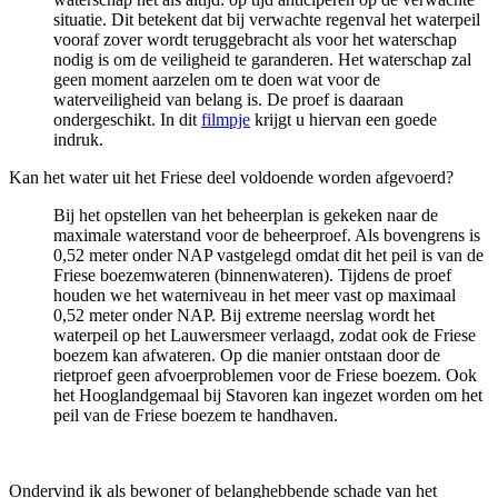
situatie. Dit betekent dat bij verwachte regenval het waterpeil
vooraf zover wordt teruggebracht als voor het waterschap
nodig is om de veiligheid te garanderen. Het waterschap zal
geen moment aarzelen om te doen wat voor de
waterveiligheid van belang is. De proef is daaraan
ondergeschikt. In dit
filmpje
krijgt u hiervan een goede 
indruk.
Kan het water uit het Friese deel voldoende worden afgevoerd?
Bij het opstellen van het beheerplan is gekeken naar de
maximale waterstand voor de beheerproef. Als bovengrens is
0,52 meter onder NAP vastgelegd omdat dit het peil is van de
Friese boezemwateren (binnenwateren). Tijdens de proef
houden we het waterniveau in het meer vast op maximaal
0,52 meter onder NAP. Bij extreme neerslag wordt het
waterpeil op het Lauwersmeer verlaagd, zodat ook de Friese
boezem kan afwateren. Op die manier ontstaan door de
rietproef geen afvoerproblemen voor de Friese boezem. Ook
het Hooglandgemaal bij Stavoren kan ingezet worden om het
peil van de Friese boezem te handhaven.
Ondervind ik als bewoner of belanghebbende schade van het