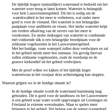
De tijdelijk hogere (natuurlijker) waterstand is bedoeld om het
waterriet weer terug te laten komen. Waterriet is belangrijk
voor hele Lauwersmeergebied. Dit riet is nodig om de
waterkwaliteit in het meer te verbeteren, wat onder meer 
goed is voor de visstand. Het waterriet is een belangrijke
paaiplaats voor amfibieën en vissen. Het sterke waterriet helpt
om verdere afkalving van de oevers van het meer te
voorkomen. En sterke rietkragen van waterriet in combinatie
met voldoende slik is een belangrijke broedplaats voor de
zeldzame vogelsoorten in het Lauwersmeergebied.
Met het huidige, vaste waterpeil zullen deze verdwijnen en zal 
in het gebied steeds meer bos ontstaan. Als gevolg hiervan
zullen zeldzame vogelsoorten, zoals de roerdomp en de
grauwe kiekendief uit het gebied verdwijnen.
Met de proef willen we kijken of het tijdelijk hoger
waterniveau in het voorjaar deze achteruitgang kan stoppen.
Waarom grijpen we in de huidige situatie in?
In de huidige situatie wordt de waterstand kunstmatig laag
gehouden. Dit is goed voor de landbouw en het Lauwersmeer
is een gebied waar water wordt opgevangen uit Groningen en
Friesland in extreme weersituaties. Maar er spelen meer
belangen in het gebied. Het belang van de natuur (vastgelegd