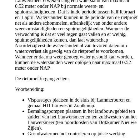
Lauwersmeer 6 weken lang een waterstand van maximaal
0,52 meter onder NAP bij normale weers- en
spuiomstandigheden. Dat is in de periode tussen half februari
en 1 april. Waterstanden kunnen in de periode van de rietproef
net als anders schommelen, afhankelijk van onder andere
weersomstandigheden en spuimogelijkheden. Wanneer de
verwachting is dat er veel regen gaat vallen en er weinig
spuimogelijkheden komen, dan laat waterschap
Noorderzijlvest de waterstanden al van tevoren dalen om
wateroverlast als gevolg van de rietproef te voorkomen.
Wanneer er daarna weer genoeg water gespuid kan worden,
kunnen de waterstanden weer oplopen naar maximaal 0,52
meter onder NAP.
De rietproef in gang zetten:
Voorbereiding:
Vispassages plaatsen in de sluis bij Lammerburen en
gemaal HD Louwes in Zoutkamp.
Bemalingspompen plaatsen in het landbouwgebied ten
zuiden van het Lauwersmeer en ten zuidwesten van het
Lauwersmeer (ten noordoosten van Dokkumer Nieuwe
Zijlen).
Grondwatermeetnet controleren op juiste werking.