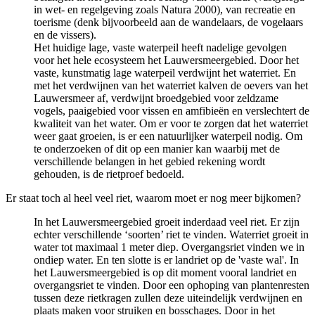
in wet- en regelgeving zoals Natura 2000), van recreatie en
toerisme (denk bijvoorbeeld aan de wandelaars, de vogelaars
en de vissers).
Het huidige lage, vaste waterpeil heeft nadelige gevolgen 
voor het hele ecosysteem het Lauwersmeergebied. Door het
vaste, kunstmatig lage waterpeil verdwijnt het waterriet. En
met het verdwijnen van het waterriet kalven de oevers van het
Lauwersmeer af, verdwijnt broedgebied voor zeldzame
vogels, paaigebied voor vissen en amfibieën en verslechtert de
kwaliteit van het water. Om er voor te zorgen dat het waterriet
weer gaat groeien, is er een natuurlijker waterpeil nodig. Om
te onderzoeken of dit op een manier kan waarbij met de
verschillende belangen in het gebied rekening wordt
gehouden, is de rietproef bedoeld.
Er staat toch al heel veel riet, waarom moet er nog meer bijkomen?
In het Lauwersmeergebied groeit inderdaad veel riet. Er zijn
echter verschillende ‘soorten’ riet te vinden. Waterriet groeit in
water tot maximaal 1 meter diep. Overgangsriet vinden we in
ondiep water. En ten slotte is er landriet op de 'vaste wal'. In
het Lauwersmeergebied is op dit moment vooral landriet en
overgangsriet te vinden. Door een ophoping van plantenresten
tussen deze rietkragen zullen deze uiteindelijk verdwijnen en
plaats maken voor struiken en bosschages. Door in het