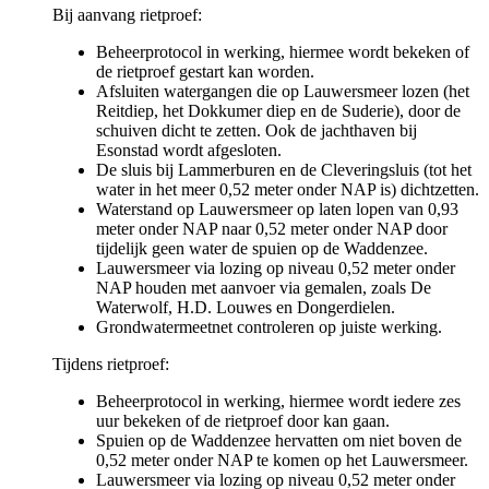
Bij aanvang rietproef:
Beheerprotocol in werking, hiermee wordt bekeken of
de rietproef gestart kan worden.
Afsluiten watergangen die op Lauwersmeer lozen (het
Reitdiep, het Dokkumer diep en de Suderie), door de
schuiven dicht te zetten. Ook de jachthaven bij
Esonstad wordt afgesloten.
De sluis bij Lammerburen en de Cleveringsluis (tot het
water in het meer 0,52 meter onder NAP is) dichtzetten.
Waterstand op Lauwersmeer op laten lopen van 0,93
meter onder NAP naar 0,52 meter onder NAP door
tijdelijk geen water de spuien op de Waddenzee.
Lauwersmeer via lozing op niveau 0,52 meter onder
NAP houden met aanvoer via gemalen, zoals De
Waterwolf, H.D. Louwes en Dongerdielen.
Grondwatermeetnet controleren op juiste werking.
Tijdens rietproef:
Beheerprotocol in werking, hiermee wordt iedere zes
uur bekeken of de rietproef door kan gaan.
Spuien op de Waddenzee hervatten om niet boven de
0,52 meter onder NAP te komen op het Lauwersmeer.
Lauwersmeer via lozing op niveau 0,52 meter onder