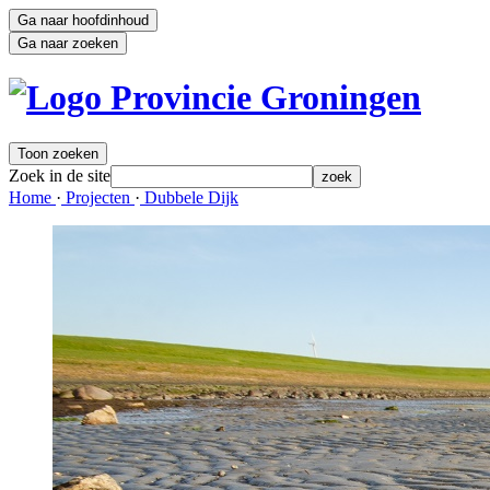
Ga naar hoofdinhoud
Ga naar zoeken
Toon zoeken
Zoek in de site
zoek
Home 
·
Projecten 
·
Dubbele Dijk 