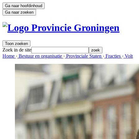
Ga naar hoofdinhoud
Ga naar zoeken
Toon zoeken
Zoek in de site
zoek
Home 
·
Bestuur en organisatie 
·
Provinciale Staten 
·
Fracties 
·
Volt 