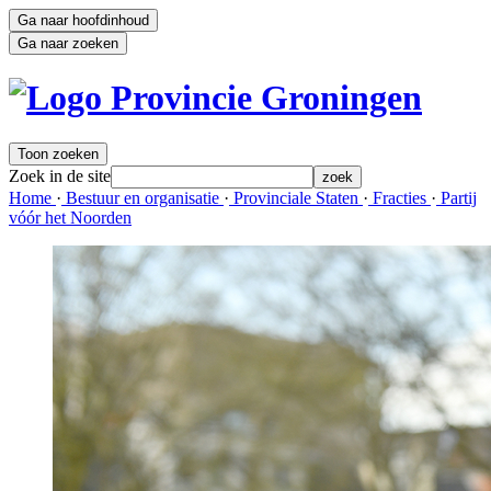
Ga naar hoofdinhoud
Ga naar zoeken
Toon zoeken
Zoek in de site
zoek
Home 
·
Bestuur en organisatie 
·
Provinciale Staten 
·
Fracties 
·
Partij 
vóór het Noorden