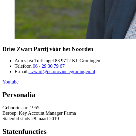
Dries Zwart 
Partij vóór het Noorden
Adres
p/a Turfsingel 83 9712 KL Groningen 
Telefoon
06 - 29 30 79 67
E-mail
a.zwart@ps-provinciegroningen.nl
Youtube 
Personalia
Geboortejaar: 1955
Beroep: Key Account Manager Farma
Statenlid sinds 28 maart 2019
Statenfuncties