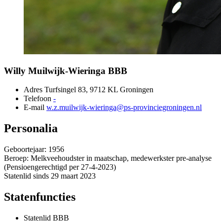
Willy Muilwijk-Wieringa 
BBB
Adres
Turfsingel 83, 9712 KL Groningen 
Telefoon
-
E-mail
w.z.muilwijk-wieringa@ps-provinciegroningen.nl
Personalia
Geboortejaar: 1956
Beroep: Melkveehoudster in maatschap, medewerkster pre-analyse 
(Pensioengerechtigd per 27-4-2023)
Statenlid sinds 29 maart 2023
Statenfuncties
Statenlid BBB