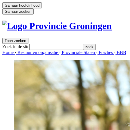
Ga naar hoofdinhoud
Ga naar zoeken
Toon zoeken
Zoek in de site
zoek
Home 
·
Bestuur en organisatie 
·
Provinciale Staten 
·
Fracties 
·
BBB 