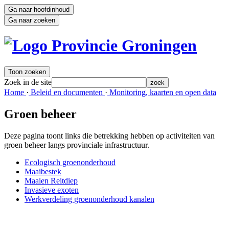
Ga naar hoofdinhoud
Ga naar zoeken
Toon zoeken
Zoek in de site
zoek
Home 
·
Beleid en documenten 
·
Monitoring, kaarten en open data 
Groen beheer
Deze pagina toont links die betrekking hebben op activiteiten van
groen beheer langs provinciale infrastructuur.
Ecologisch groenonderhoud
Maaibestek
Maaien Reitdiep
Invasieve exoten
Werkverdeling groenonderhoud kanalen