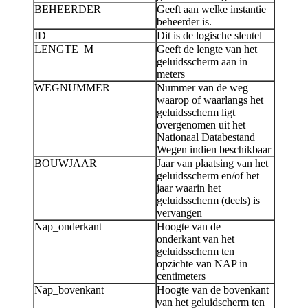
BEHEERDER
Geeft aan welke instantie
beheerder is.
ID
Dit is de logische sleutel
LENGTE_M
Geeft de lengte van het
geluidsscherm aan in
meters
WEGNUMMER
Nummer van de weg
waarop of waarlangs het
geluidsscherm ligt
overgenomen uit het
Nationaal Databestand
Wegen indien beschikbaar
BOUWJAAR
Jaar van plaatsing van het
geluidsscherm en/of het
jaar waarin het
geluidsscherm (deels) is
vervangen
Nap_onderkant
Hoogte van de
onderkant van het
geluidsscherm ten
opzichte van NAP in
centimeters
Nap_bovenkant
Hoogte van de bovenkant
van het geluidscherm ten