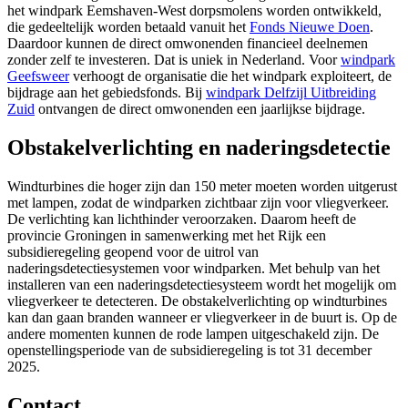
het windpark Eemshaven-West dorpsmolens worden ontwikkeld,
die gedeeltelijk worden betaald vanuit het
Fonds Nieuwe Doen
.
Daardoor kunnen de direct omwonenden financieel deelnemen
zonder zelf te investeren. Dat is uniek in Nederland. Voor
windpark
Geefsweer
verhoogt de organisatie die het windpark exploiteert, de 
bijdrage aan het gebiedsfonds. Bij
windpark Delfzijl Uitbreiding
Zuid
ontvangen de direct omwonenden een jaarlijkse bijdrage.
Obstakelverlichting en naderingsdetectie
Windturbines die hoger zijn dan 150 meter moeten worden uitgerust
met lampen, zodat de windparken zichtbaar zijn voor vliegverkeer.
De verlichting kan lichthinder veroorzaken. Daarom heeft de
provincie Groningen in samenwerking met het Rijk een
subsidieregeling geopend voor de uitrol van
naderingsdetectiesystemen voor windparken. Met behulp van het
installeren van een naderingsdetectiesysteem wordt het mogelijk om
vliegverkeer te detecteren. De obstakelverlichting op windturbines
kan dan gaan branden wanneer er vliegverkeer in de buurt is. Op de
andere momenten kunnen de rode lampen uitgeschakeld zijn. De
openstellingsperiode van de subsidieregeling is tot 31 december
2025.
Contact 