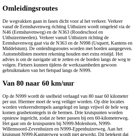
Omleidingsroutes
De wegvakken gaan in fasen dicht voor al het verkeer. Verkeer
vanaf de Eemshavenweg richting Uithuizen wordt omgeleid via de
N46 (Eemshavenweg) en de N363 (Roodeschool en
Uithuizermeeden). Verkeer vanuit Uithuizen richting de
Eemshavenweg gaat via de N363 en de N998 (Usquert, Kantens en
Middelstum). De omleidingsroutes worden met borden aangegeven.
Automobilisten moeten rekening houden met extra reistijd. Het
advies is om de navigatie uit te zetten en de borden langs de weg te
volgen. Fietsers kunnen tijdens de werkzaamheden gewoon
gebruikmaken van het fietspad langs de N999.
Van 80 naar 60 km/uur
Op de N999 wordt de snelheid verlaagd van 80 naar 60 kilometer
per uur. Hiermee moet de weg veiliger worden. Op drie locaties
worden verkeersdrempels aangelegd en langs vrijwel de hele weg
komen grasbetontegels in de bermen. Drie kruispunten worden
opnieuw ingericht, zodat ze beter passen bij een 60-kilometerweg.
Het gaat om de kruispunten bij N999-Molenhorn, N999-
Willemsoord-Zevenhuizen en N999-Eppenhuizerweg. Aan het
kruispunt N999-Kantsterweg wordt niet gewerkt. Dit betekent dat