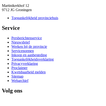
Martinikerkhof 12
9712 JG Groningen
Toegankelijkheid provinciehuis
Service 
Persberichtenservice
Nieuwsbrief
Werken bij de provincie
Servicenormen
Inkoop en aanbesteding
Toegankelijkheidsverklaring
Privacyverklaring
Proclaimer
Kwetsbaarheid melden
Sitemap
Webarchief
Volg ons