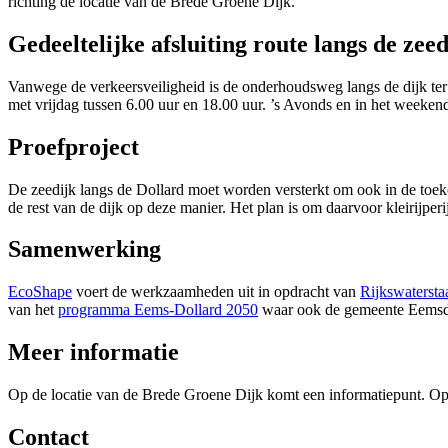
richting de locatie van de Brede Groene Dijk.
Gedeeltelijke afsluiting route langs de zeed
Vanwege de verkeersveiligheid is de onderhoudsweg langs de dijk ter 
met vrijdag tussen 6.00 uur en 18.00 uur. ’s Avonds en in het weeke
Proefproject
De zeedijk langs de Dollard moet worden versterkt om ook in de toekom
de rest van de dijk op deze manier. Het plan is om daarvoor kleirijperi
Samenwerking
EcoShape
voert de werkzaamheden uit in opdracht van 
Rijkswatersta
van het
programma Eems-Dollard 2050
waar ook de gemeente Eemsdelt
Meer informatie
Op de locatie van de Brede Groene Dijk komt een informatiepunt. O
Contact 