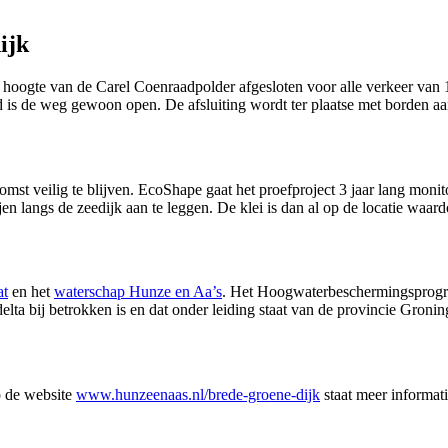
ijk
hoogte van de Carel Coenraadpolder afgesloten voor alle verkeer van 16
nd is de weg gewoon open. De afsluiting wordt ter plaatse met borden a
st veilig te blijven. EcoShape gaat het proefproject 3 jaar lang monito
jen langs de zeedijk aan te leggen. De klei is dan al op de locatie waard
at
en het 
waterschap Hunze en Aa’s
. Het Hoogwaterbeschermingsprogra
a bij betrokken is en dat onder leiding staat van de provincie Gronin
p de website
www.hunzeenaas.nl/brede-groene-dijk
staat meer informati