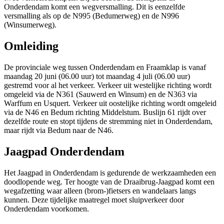
Onderdendam komt een wegversmalling. Dit is eenzelfde
versmalling als op de N995 (Bedumerweg) en de N996
(Winsumerweg).
Omleiding
De provinciale weg tussen Onderdendam en Fraamklap is vanaf
maandag 20 juni (06.00 uur) tot maandag 4 juli (06.00 uur)
gestremd voor al het verkeer. Verkeer uit westelijke richting wordt
omgeleid via de N361 (Sauwerd en Winsum) en de N363 via
Warffum en Usquert. Verkeer uit oostelijke richting wordt omgeleid
via de N46 en Bedum richting Middelstum. Buslijn 61 rijdt over
dezelfde route en stopt tijdens de stremming niet in Onderdendam,
maar rijdt via Bedum naar de N46.
Jaagpad Onderdendam
Het Jaagpad in Onderdendam is gedurende de werkzaamheden een
doodlopende weg. Ter hoogte van de Draaibrug-Jaagpad komt een
wegafzetting waar alleen (brom-)fietsers en wandelaars langs
kunnen. Deze tijdelijke maatregel moet sluipverkeer door
Onderdendam voorkomen.